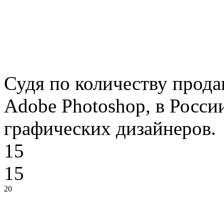
Судя по количеству прод
Аdоbе Рhоtоshор, в Росси
графических дизайнеров.
15
15
20